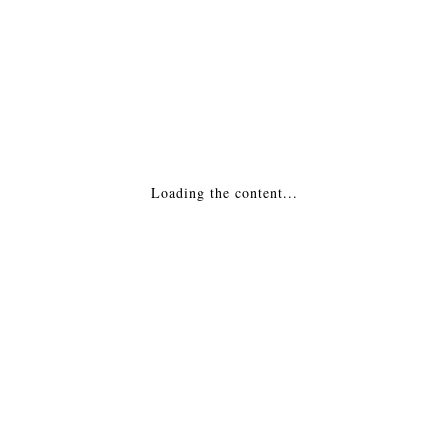
ПОДРОБНАЯ ИНФОРМАЦИЯ
МОНТАЖ
Похожие товары
Loading the content...
Печь-камин — Пехорка 6 Россия
15,376
₽
ДОБАВИТЬ В КОРЗИНУ
Печь-камин — Варта Россия
26,092
₽
ДОБАВИТЬ В КОРЗИНУ