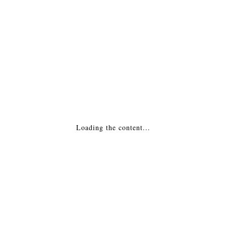
Камин — Evita угловая Польша
33,153
₽
ДОБАВИТЬ В КОРЗИНУ
Камин — Individual 5 Россия
Loading the content...
35,845
₽
ДОБАВИТЬ В КОРЗИНУ
Камин — Gloria (угловая) Польша