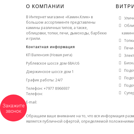
О КОМПАНИИ
ВИТР
В Интернет магазине «Камин.Клик» в
Улич
большом ассортименте представлены
Обли
камины различных типов, а также,
облицовки, топки, печи, дымоходы, барбекю
камин
и грили.
Топк
Контактная информация
Печи
КП Валенсия (Новая рига)
Элек
Биок
Рублевское шоссе дом 68А/с6
Подо
Дзержинское шоссе дом 1
Подо
График работы: 24/7
Подо
Телефон: +7977 8966937
Супе
Телефон:
E-mail:
Закажите
звонок
Обращаем ваше внимание на то, что вся информация разме
является публичной офертой, определяемой положениями 