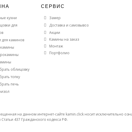
ИНА
СЕРВИС
ные кухни
Замер
цовки для
Доставка и самовывоз
ов
Акции
Камины на заказ
и для каминов
Монтаж
-камины
Портфолио
трокамины
амины
брать облицовку
брать топку
брать печь
ризол
щенная на данном интернет-сайте kamin.click носит исключительно озна
Статьи 437 Гражданского кодекса РФ.