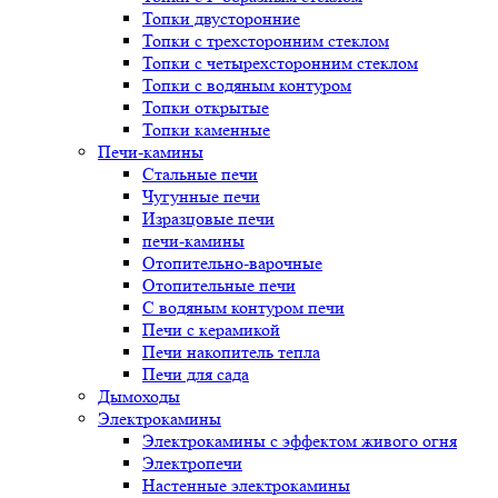
Топки двусторонние
Топки с трехсторонним стеклом
Топки с четырехсторонним стеклом
Топки с водяным контуром
Топки открытые
Топки каменные
Печи-камины
Стальные печи
Чугунные печи
Изразцовые печи
печи-камины
Отопительно-варочные
Отопительные печи
С водяным контуром печи
Печи с керамикой
Печи накопитель тепла
Печи для сада
Дымоходы
Электрокамины
Электрокамины с эффектом живого огня
Электропечи
Настенные электрокамины