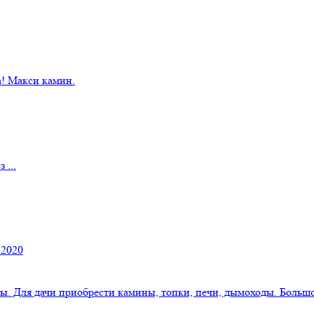
! Макси камин.
 ...
 2020