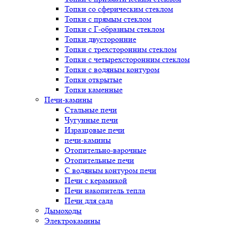
Топки со сферическим стеклом
Топки с прямым стеклом
Топки с Г-образным стеклом
Топки двусторонние
Топки с трехсторонним стеклом
Топки с четырехсторонним стеклом
Топки с водяным контуром
Топки открытые
Топки каменные
Печи-камины
Стальные печи
Чугунные печи
Изразцовые печи
печи-камины
Отопительно-варочные
Отопительные печи
С водяным контуром печи
Печи с керамикой
Печи накопитель тепла
Печи для сада
Дымоходы
Электрокамины