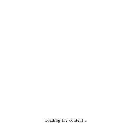
Каминная топка — Альфа 700-200 Россия
ПОДРОБНЕЕ
Каминная Топка — Вега 800TB
ПОДРОБНЕЕ
Loading the content...
1
2
126
…