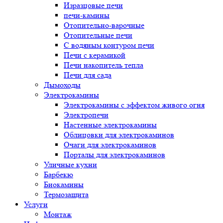
Изразцовые печи
печи-камины
Отопительно-варочные
Отопительные печи
С водяным контуром печи
Печи с керамикой
Печи накопитель тепла
Печи для сада
Дымоходы
Электрокамины
Электрокамины с эффектом живого огня
Электропечи
Настенные электрокамины
Облицовки для электрокаминов
Очаги для электрокаминов
Порталы для электрокаминов
Уличные кухни
Барбекю
Биокамины
Термозащита
Услуги
Монтаж