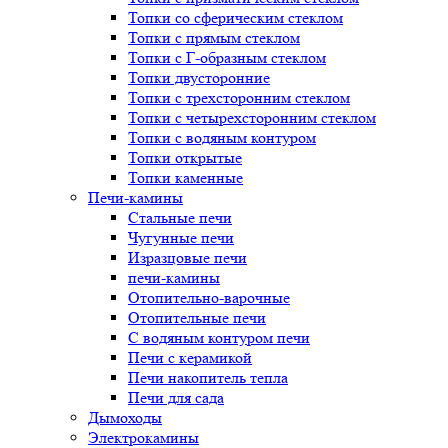
Топки со сферическим стеклом
Топки с прямым стеклом
Топки с Г-образным стеклом
Топки двусторонние
Топки с трехсторонним стеклом
Топки с четырехсторонним стеклом
Топки с водяным контуром
Топки открытые
Топки каменные
Печи-камины
Стальные печи
Чугунные печи
Изразцовые печи
печи-камины
Отопительно-варочные
Отопительные печи
С водяным контуром печи
Печи с керамикой
Печи накопитель тепла
Печи для сада
Дымоходы
Электрокамины