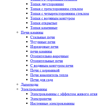
Топки двусторонние
Топки с трехсторонним стеклом
Топки с четырехсторонним стеклом
Топки с водяным контуром
Топки открытые
Топки каменные
Печи-камины
Стальные печи
Чугунные печи
Изразцовые печи
печи-камины
Отопительно-варочные
Отопительные печи
С водяным контуром печи
Печи с керамикой
Печи накопитель тепла
Печи для сада
Дымоходы
Электрокамины
Электрокамины с эффектом живого огня
Электропечи
Настенные электрокамины