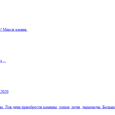
! Макси камин.
 ...
 2020