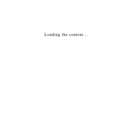
Каминная топка — PanTherm 80 R Венгрия
99,633
₽
ДОБАВИТЬ В КОРЗИНУ
Loading the content...
Каминная топка — PanTherm 71 tunnel Венгрия
107,758
₽
ДОБАВИТЬ В КОРЗИНУ