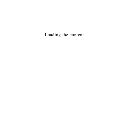
Облицовка камина Астов K 345
Loading the content...
ПОДРОБНЕЕ
Облицовка камина Астов K 320
ПОДРОБНЕЕ
Облицовка камина Астов K 375