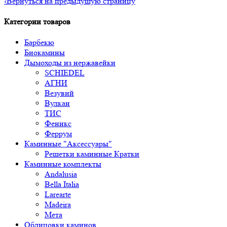
‹
Вернуться на предыдущую страницу
Категории товаров
Барбекю
Биокамины
Дымоходы из нержавейки
SCHIEDEL
АГНИ
Везувий
Вулкан
ТИС
Феникс
Феррум
Каминные "Аксессуары"
Решетки каминные Кратки
Каминные комплекты
Andalusia
Bella Italia
Larearte
Madeira
Мета
Облицовки каминов