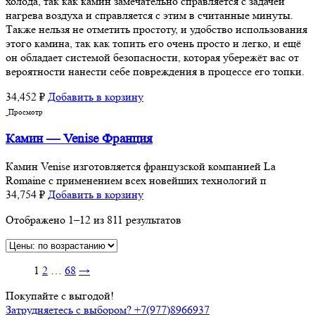
холода, так как камин замечательно справляется с задачей
нагрева воздуха и справляется с этим в считанные минуты.
Также нельзя не отметить простоту, и удобство использования
этого камина, так как топить его очень просто и легко, и ещё
он обладает системой безопасности, которая убережёт вас от
вероятности нанести себе повреждения в процессе его топки.
34,452
₽
Добавить в корзину
Просмотр
Камин — Venise Франция
Камин Venise изготовляется французской компанией La
Romaine с применением всех новейших технологий п
34,754
₽
Добавить в корзину
Отображено 1–12 из 811 результатов
1
2
…
68
→
Покупайте с выгодой!
Затрудняетесь с выбором? +7(977)8966937