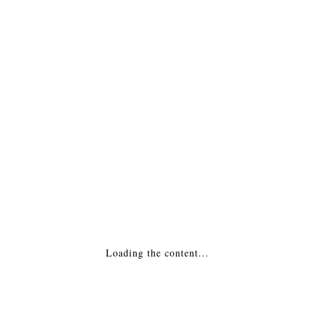
Россия
ПОДРОБНЕЕ
Печь-камин — Бавария Оптима чугун с
плитой Россия
ПОДРОБНЕЕ
Loading the content...
Печь-камин — Гном 2 Россия
8,320
₽
ДОБАВИТЬ В КОРЗИНУ