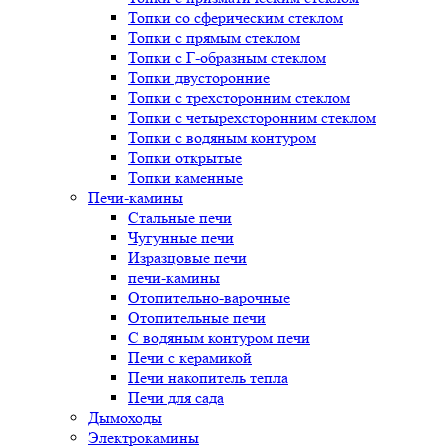
Топки со сферическим стеклом
Топки с прямым стеклом
Топки с Г-образным стеклом
Топки двусторонние
Топки с трехсторонним стеклом
Топки с четырехсторонним стеклом
Топки с водяным контуром
Топки открытые
Топки каменные
Печи-камины
Стальные печи
Чугунные печи
Изразцовые печи
печи-камины
Отопительно-варочные
Отопительные печи
С водяным контуром печи
Печи с керамикой
Печи накопитель тепла
Печи для сада
Дымоходы
Электрокамины