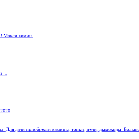
! Макси камин.
 ...
 2020