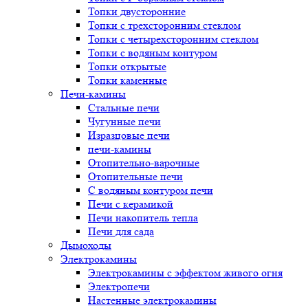
Топки двусторонние
Топки с трехсторонним стеклом
Топки с четырехсторонним стеклом
Топки с водяным контуром
Топки открытые
Топки каменные
Печи-камины
Стальные печи
Чугунные печи
Изразцовые печи
печи-камины
Отопительно-варочные
Отопительные печи
С водяным контуром печи
Печи с керамикой
Печи накопитель тепла
Печи для сада
Дымоходы
Электрокамины
Электрокамины с эффектом живого огня
Электропечи
Настенные электрокамины