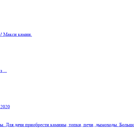
! Макси камин.
 ...
 2020