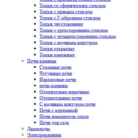
Топки со сферическим стеклом
Топки с прямым стеклом
Топки с Г-образным стеклом
Топки двусторонние
Топки с трехсторонним стеклом
Топки с четырехсторонним стеклом
Топки с водяным контуром
Топки открытые
Топки каменные
Печи-камины
Стальные печи
Чугунные печи
Изразцовые печи
печи-камины
Отопительно-варочные
Отопительные печи
С водяным контуром печи
Печи с керамикой
Печи накопитель тепла
Печи для сада
Дымоходы
Электрокамины