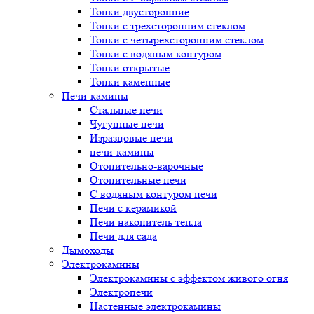
Топки двусторонние
Топки с трехсторонним стеклом
Топки с четырехсторонним стеклом
Топки с водяным контуром
Топки открытые
Топки каменные
Печи-камины
Стальные печи
Чугунные печи
Изразцовые печи
печи-камины
Отопительно-варочные
Отопительные печи
С водяным контуром печи
Печи с керамикой
Печи накопитель тепла
Печи для сада
Дымоходы
Электрокамины
Электрокамины с эффектом живого огня
Электропечи
Настенные электрокамины