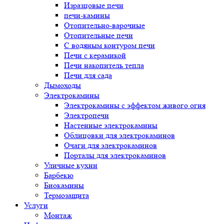
Изразцовые печи
печи-камины
Отопительно-варочные
Отопительные печи
С водяным контуром печи
Печи с керамикой
Печи накопитель тепла
Печи для сада
Дымоходы
Электрокамины
Электрокамины с эффектом живого огня
Электропечи
Настенные электрокамины
Облицовки для электрокаминов
Очаги для электрокаминов
Порталы для электрокаминов
Уличные кухни
Барбекю
Биокамины
Термозащита
Услуги
Монтаж