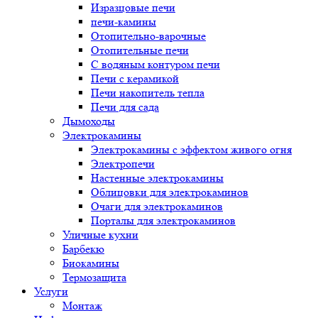
Изразцовые печи
печи-камины
Отопительно-варочные
Отопительные печи
С водяным контуром печи
Печи с керамикой
Печи накопитель тепла
Печи для сада
Дымоходы
Электрокамины
Электрокамины с эффектом живого огня
Электропечи
Настенные электрокамины
Облицовки для электрокаминов
Очаги для электрокаминов
Порталы для электрокаминов
Уличные кухни
Барбекю
Биокамины
Термозащита
Услуги
Монтаж