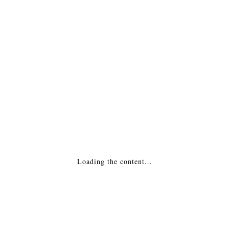
ОПИСАНИЕ
ПОДРОБНАЯ ИНФОРМАЦИЯ
МОНТАЖ
Похожие товары
Каминная Топка — Ecochauff 698 / Экошоф
Loading the content...
698 Франция
156,950
₽
ДОБАВИТЬ В КОРЗИНУ