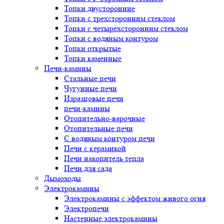
Топки двусторонние
Топки с трехсторонним стеклом
Топки с четырехсторонним стеклом
Топки с водяным контуром
Топки открытые
Топки каменные
Печи-камины
Стальные печи
Чугунные печи
Изразцовые печи
печи-камины
Отопительно-варочные
Отопительные печи
С водяным контуром печи
Печи с керамикой
Печи накопитель тепла
Печи для сада
Дымоходы
Электрокамины
Электрокамины с эффектом живого огня
Электропечи
Настенные электрокамины