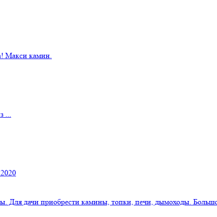
! Макси камин.
 ...
 2020