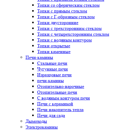
Топки со сферическим стеклом
Топки с прямым стеклом
Топки с Г-образным стеклом
Топки двусторонние
Топки с трехсторонним стеклом
Топки с четырехсторонним стеклом
Топки с водяным контуром
Топки открытые
Топки каменные
Печи-камины
Стальные печи
Чугунные печи
Изразцовые печи
печи-камины
Отопительно-варочные
Отопительные печи
С водяным контуром печи
Печи с керамикой
Печи накопитель тепла
Печи для сада
Дымоходы
Электрокамины