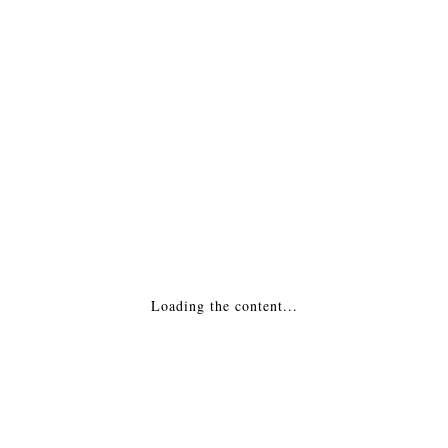
МОНТАЖ
Похожие товары
Решетка вентиляционная — 11х11 Диана
латунь
Бесплатно!
ДОБАВИТЬ В КОРЗИНУ
Loading the content...
Решетка вентиляционная — 17х30 Диана
латунь с жалюзи
Бесплатно!
ДОБАВИТЬ В КОРЗИНУ