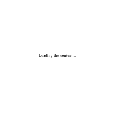
МОНТАЖ
Похожие товары
Биокамин Kratki (Кратки) QUAERERE
65,726
₽
Loading the content...
ДОБАВИТЬ В КОРЗИНУ
Биокамин Kratki (Кратки) JULY
65,726
₽
ДОБАВИТЬ В КОРЗИНУ
Биокамин Kratki (Кратки) JUNE