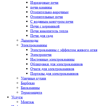
Изразцовые печи
печи-камины
Отопительно-варочные
Отопительные печи
С водяным контуром печи
Печи с керамикой
Печи накопитель тепла
Печи для сада
Дымоходы
Электрокамины
Электрокамины с эффектом живого огня
Электропечи
Настенные электрокамины
Облицовки для электрокаминов
Очаги для электрокаминов
Порталы для электрокаминов
Уличные кухни
Барбекю
Биокамины
Термозащита
Услуги
Монтаж