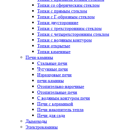
Топки со сферическим стеклом
Топки с прямым стеклом
Топки с Г-образным стеклом
Топки двусторонние
Топки с трехсторонним стеклом
Топки с четырехсторонним стеклом
Топки с водяным контуром
Топки открытые
Топки каменные
Печи-камины
Стальные печи
Чугунные печи
Изразцовые печи
печи-камины
Отопительно-варочные
Отопительные печи
С водяным контуром печи
Печи с керамикой
Печи накопитель тепла
Печи для сада
Дымоходы
Электрокамины