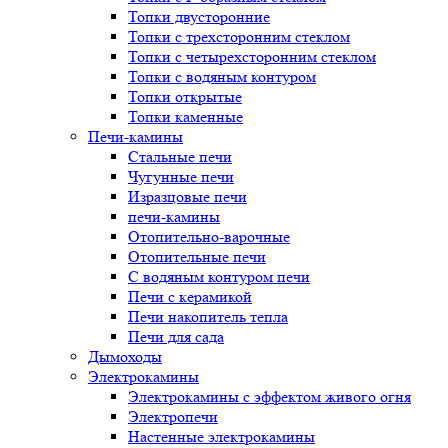
Топки двусторонние
Топки с трехсторонним стеклом
Топки с четырехсторонним стеклом
Топки с водяным контуром
Топки открытые
Топки каменные
Печи-камины
Стальные печи
Чугунные печи
Изразцовые печи
печи-камины
Отопительно-варочные
Отопительные печи
С водяным контуром печи
Печи с керамикой
Печи накопитель тепла
Печи для сада
Дымоходы
Электрокамины
Электрокамины с эффектом живого огня
Электропечи
Настенные электрокамины