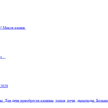
! Макси камин.
 ...
 2020