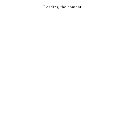
Loading the content...
ПОКУПАЙТЕ С ВЫГОДОЙ!
ЗАТРУДНЯЕТЕСЬ С ВЫБОРОМ? +7(977)8966937
НАША СЛУЖБА ПОДДЕРЖКИ 24/7 ЧАТ ОНЛАЙН
О КОМПАНИИ
В Интернет магазине «Камин.Клик» в большом ассортименте