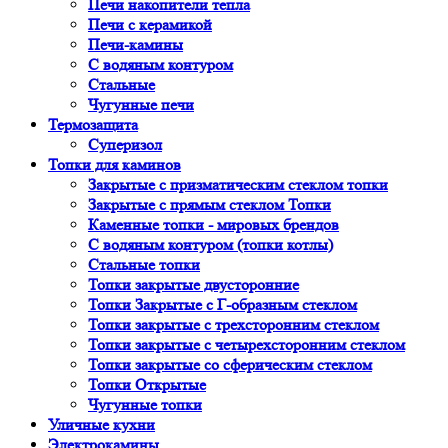
Печи накопители тепла
Печи с керамикой
Печи-камины
С водяным контуром
Стальные
Чугунные печи
Термозащита
Суперизол
Топки для каминов
Закрытые с призматическим стеклом топки
Закрытые с прямым стеклом Топки
Каменные топки - мировых брендов
С водяным контуром (топки котлы)
Стальные топки
Топки закрытые двусторонние
Топки Закрытые с Г-образным стеклом
Топки закрытые с трехсторонним стеклом
Топки закрытые с четырехсторонним стеклом
Топки закрытые со сферическим стеклом
Топки Открытые
Чугунные топки
Уличные кухни
Электрокамины