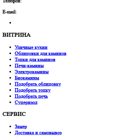
Телефон:
E-mail:
ВИТРИНА
Уличные кухни
Облицовки для каминов
Топки для каминов
Печи-камины
Электрокамины
Биокамины
Подобрать облицовку
Подобрать топку
Подобрать печь
Суперизол
СЕРВИС
Замер
Доставка и самовывоз