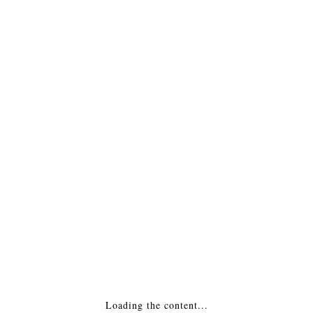
39,500
₽
ДОБАВИТЬ В КОРЗИНУ
Встраиваемый угловой очаг Standart 1200
(ZeFire)
40,500
₽
ДОБАВИТЬ В КОРЗИНУ
Встраиваемый очаг Standart 1400 (ZeFire)
43,500
₽
Loading the content...