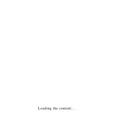
ОБЛИЦОВКИ КАМИНОВ
ПЕЧИ ДЛЯ БАНЬ И САУН
ПЕЧИ-КАМИНЫ
ТЕРМОЗАЩИТА
ТОПКИ ДЛЯ КАМИНОВ
УЛИЧНЫЕ КУХНИ
ЭЛЕКТРОКАМИНЫ
Все брэнды
Loading the content...