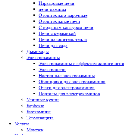
Изразцовые печи
печи-камины
Отопительно-варочные
Отопительные печи
С водяным контуром печи
Печи с керамикой
Печи накопитель тепла
Печи для сада
Дымоходы
Электрокамины
Электрокамины с эффектом живого огня
Электропечи
Настенные электрокамины
Облицовки для электрокаминов
Очаги для электрокаминов
Порталы для электрокаминов
Уличные кухни
Барбекю
Биокамины
Термозащита
Услуги
Монтаж