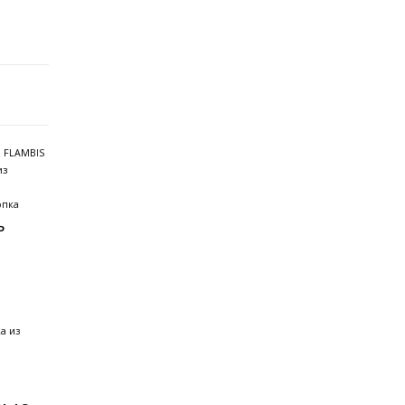
 FLAMBIS
из
опка
ь
а из