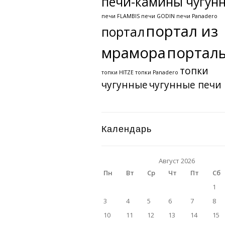
печи-камины чугун
печи FLAMBIS
печи GODIN
печи Panadero
портал из
портал
мрамора
портал
топки
топки HITZE
топки Panadero
чугунные
чугунные печи
Календарь
Август 2026
Пн
Вт
Ср
Чт
Пт
Сб
1
3
4
5
6
7
8
10
11
12
13
14
15