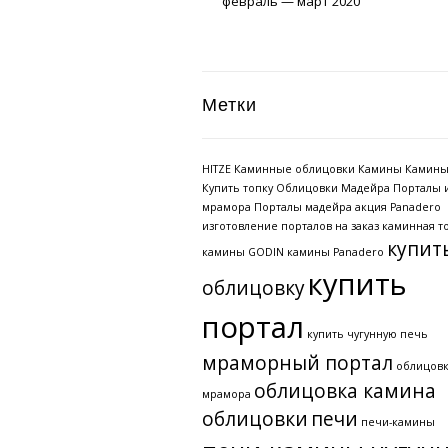
февраль — март 2020
Метки
HITZE
Каминные облицовки
Камины
Камины
Купить топку
Облицовки Мадейра
Порталы 
мрамора
Порталы мадейра
акция Panadero
изготовление порталов на заказ
каминная т
купит
камины GODIN
камины Panadero
купить
облицовку
портал
купить чугунную печь
мраморный портал
облицовк
облицовка камина
мрамора
облицовки
печи
печи-камины