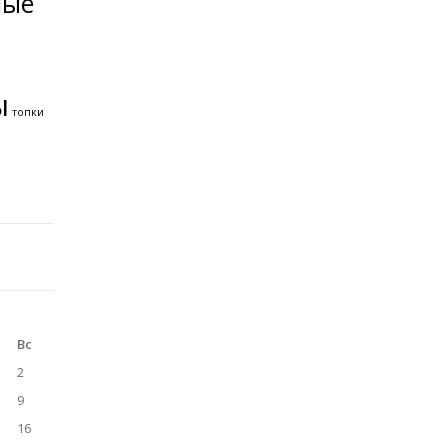
ные
ы
топки
Вс
2
9
16