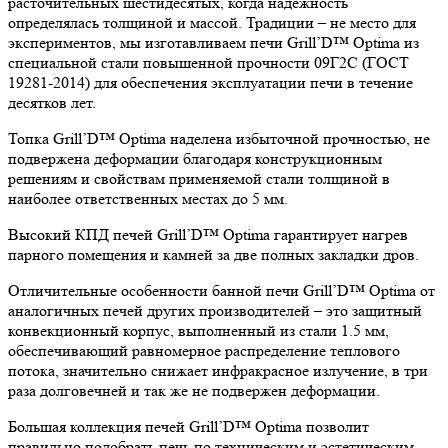
расточительных шестидесятых, когда надежность
определялась толщиной и массой. Традиции – не место для
экспериментов, мы изготавливаем печи Grill’D™ Optima из
специальной стали повышенной прочности 09Г2С (ГОСТ
19281-2014) для обеспечения эксплуатации печи в течение
десятков лет.
Топка Grill’D™ Optima наделена избыточной прочностью, не
подвержена деформации благодаря конструкционным
решениям и свойствам применяемой стали толщиной в
наиболее ответственных местах до 5 мм.
Высокий КПД печей Grill’D™ Optima гарантирует нагрев
парного помещения и камней за две полных закладки дров.
Отличительные особенности банной печи Grill’D™ Optima от
аналогичных печей других производителей – это защитный
конвекционный корпус, выполненный из стали 1.5 мм,
обеспечивающий равномерное распределение теплового
потока, значительно снижает инфракрасное излучение, в три
раза долговечней и так же не подвержен деформации.
Большая коллекция печей Grill’D™ Optima позволит
правильно подобрать печь по техническим и эстетическим