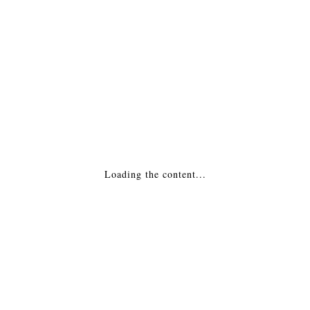
МОНТАЖ
Похожие товары
Топка каминная Schmid (Шмид) Lina 45 H
242,827
₽
Loading the content...
ДОБАВИТЬ В КОРЗИНУ
Каминная топка — Stilkamin S-460 Испания
164,275
₽
ДОБАВИТЬ В КОРЗИНУ