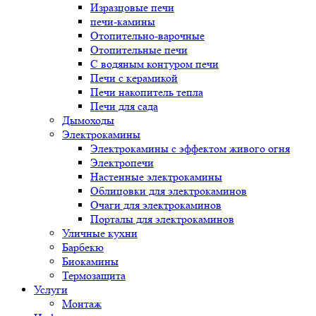
Изразцовые печи
печи-камины
Отопительно-варочные
Отопительные печи
С водяным контуром печи
Печи с керамикой
Печи накопитель тепла
Печи для сада
Дымоходы
Электрокамины
Электрокамины с эффектом живого огня
Электропечи
Настенные электрокамины
Облицовки для электрокаминов
Очаги для электрокаминов
Порталы для электрокаминов
Уличные кухни
Барбекю
Биокамины
Термозащита
Услуги
Монтаж