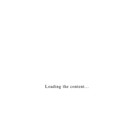
ПОДРОБНАЯ ИНФОРМАЦИЯ
МОНТАЖ
Похожие товары
Каминная топка — FB 792 LN Франция
Loading the content...
235,743
₽
ДОБАВИТЬ В КОРЗИНУ
Каминная топка — Linea H 1050 2.0 C.I.
Польша