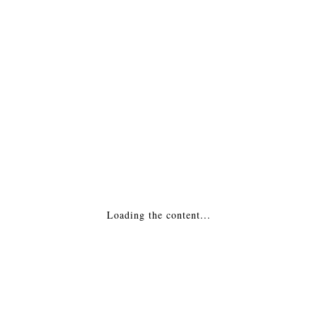
ПОДРОБНАЯ ИНФОРМАЦИЯ
МОНТАЖ
Похожие товары
Каминная Топка — Classic 6 (Rld) Франция
223,200
₽
Loading the content...
ДОБАВИТЬ В КОРЗИНУ
Каминная топка — 7670 L Rеsult Франция
220,350
₽