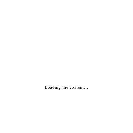
ОПИСАНИЕ
ПОДРОБНАЯ ИНФОРМАЦИЯ
МОНТАЖ
Похожие товары
Каминная Топка — Ecochauff 698 / Экошоф
Loading the content...
698 Франция
156,950
₽
ДОБАВИТЬ В КОРЗИНУ
Каминная топка — 65/51S