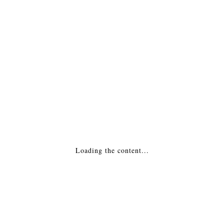
ПОДРОБНАЯ ИНФОРМАЦИЯ
МОНТАЖ
Похожие товары
Каминная топка — 7670 L Rеsult Франция
Loading the content...
220,350
₽
ДОБАВИТЬ В КОРЗИНУ
Каминная топка — Linea H 1050 2.0 C.I.
Польша