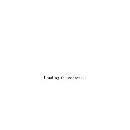
МОНТАЖ
Похожие товары
Каминная топка — Linea H 1050 2.0 C.I.
Польша
226,187
₽
Loading the content...
ДОБАВИТЬ В КОРЗИНУ
Каминная Топка — Classic 6 (Rld) Франция
223,200
₽
ДОБАВИТЬ В КОРЗИНУ