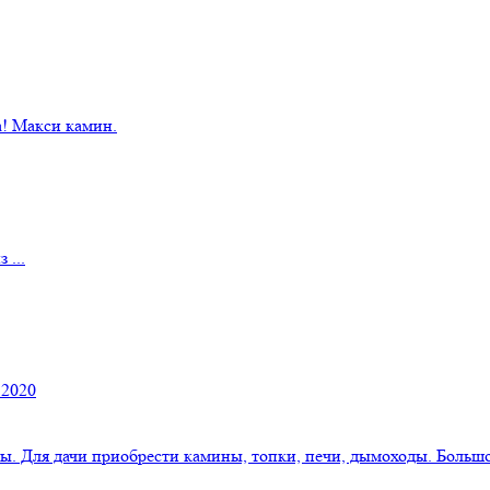
! Макси камин.
 ...
 2020