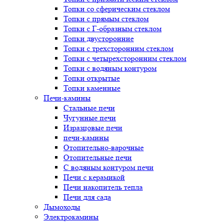
Топки со сферическим стеклом
Топки с прямым стеклом
Топки с Г-образным стеклом
Топки двусторонние
Топки с трехсторонним стеклом
Топки с четырехсторонним стеклом
Топки с водяным контуром
Топки открытые
Топки каменные
Печи-камины
Стальные печи
Чугунные печи
Изразцовые печи
печи-камины
Отопительно-варочные
Отопительные печи
С водяным контуром печи
Печи с керамикой
Печи накопитель тепла
Печи для сада
Дымоходы
Электрокамины