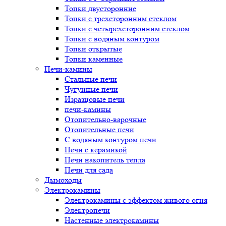
Топки двусторонние
Топки с трехсторонним стеклом
Топки с четырехсторонним стеклом
Топки с водяным контуром
Топки открытые
Топки каменные
Печи-камины
Стальные печи
Чугунные печи
Изразцовые печи
печи-камины
Отопительно-варочные
Отопительные печи
С водяным контуром печи
Печи с керамикой
Печи накопитель тепла
Печи для сада
Дымоходы
Электрокамины
Электрокамины с эффектом живого огня
Электропечи
Настенные электрокамины