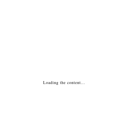
ПОДРОБНАЯ ИНФОРМАЦИЯ
МОНТАЖ
Похожие товары
Каминная топка — FB 792 LN Франция
Loading the content...
235,743
₽
ДОБАВИТЬ В КОРЗИНУ
Каминная топка — Stilkamin S-460 Испания
164,275
₽