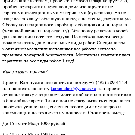
примыкание к стенам, проведет дымоход и зафиксирует его,
пройдя перекрытия и кровлю в доме изолирует их не
горючими изоляционными материалами (суперизол). На пол
чаще всего кладут обычную плитку, а на стены декоративную.
Сборку конвекционного короба для облицовки или портала
(черновой вариант под отделку). Установку решеток в короб
для конвекции горячего воздуха. По необходимости всегда
можно заказать дополнительные виды работ. Специалисты
монтажной компании выполняют все работы согласно
правилам пожарной безопасности. Монтажная компания дает
гарантию на все виды работ 1 год!
Как заказать монтаж?
Просто, Вам нужно позвонить по номеру +7 (495) 589-44-23
или написать на почту
kamin.click@yandex.ru
или просто
оставьте заявку специалист монтажной компании ответит вам
в ближайшее время. Также можно сразу вызвать специалиста
на объект установки для снятия необходимых размеров и
консультации по техническим вопросам. Стоимость выезда:
До 15 км от Мкад 1000 рублей
До 50 км от Мкад 1500 рублей