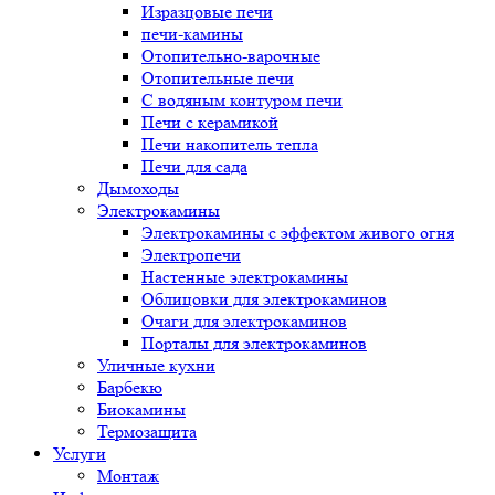
Изразцовые печи
печи-камины
Отопительно-варочные
Отопительные печи
С водяным контуром печи
Печи с керамикой
Печи накопитель тепла
Печи для сада
Дымоходы
Электрокамины
Электрокамины с эффектом живого огня
Электропечи
Настенные электрокамины
Облицовки для электрокаминов
Очаги для электрокаминов
Порталы для электрокаминов
Уличные кухни
Барбекю
Биокамины
Термозащита
Услуги
Монтаж