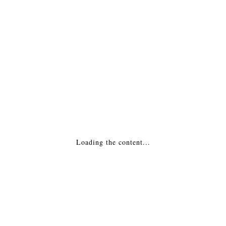
ОПИСАНИЕ
ПОДРОБНАЯ ИНФОРМАЦИЯ
МОНТАЖ
Похожие товары
Каминная топка — 65/51S
Loading the content...
221,031
₽
ДОБАВИТЬ В КОРЗИНУ
Топка каминная Edilkamin (Эдилкамин)
Cristal 76