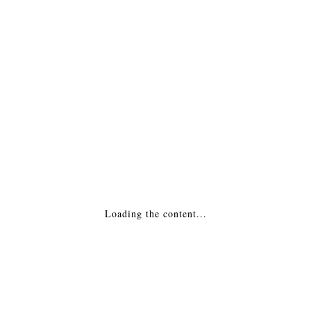
ПОДРОБНАЯ ИНФОРМАЦИЯ
МОНТАЖ
Похожие товары
Каминная Топка — Interra 68 Бельгия
187,688
₽
Loading the content...
ДОБАВИТЬ В КОРЗИНУ
Топка каминная Edilkamin (Эдилкамин)
Screen 80 N