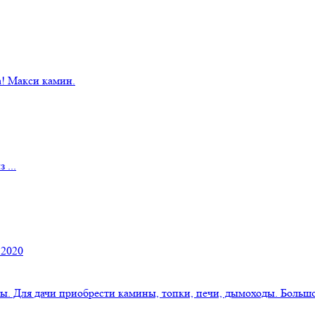
! Макси камин.
 ...
 2020