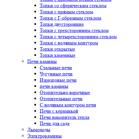
Топки со сферическим стеклом
Топки с прямым стеклом
Топки с Г-образным стеклом
Топки двусторонние
Топки с трехсторонним стеклом
Топки с четырехсторонним стеклом
Топки с водяным контуром
Топки открытые
Топки каменные
Печи-камины
Стальные печи
Чугунные печи
Изразцовые печи
печи-камины
Отопительно-варочные
Отопительные печи
С водяным контуром печи
Печи с керамикой
Печи накопитель тепла
Печи для сада
Дымоходы
Электрокамины