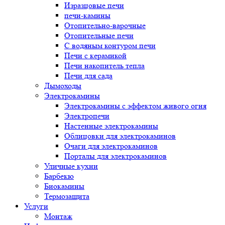
Изразцовые печи
печи-камины
Отопительно-варочные
Отопительные печи
С водяным контуром печи
Печи с керамикой
Печи накопитель тепла
Печи для сада
Дымоходы
Электрокамины
Электрокамины с эффектом живого огня
Электропечи
Настенные электрокамины
Облицовки для электрокаминов
Очаги для электрокаминов
Порталы для электрокаминов
Уличные кухни
Барбекю
Биокамины
Термозащита
Услуги
Монтаж