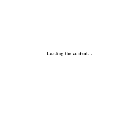
Похожие товары
Печь-камин — Бавария угловая Россия
ПОДРОБНЕЕ
Loading the content...
Печь-Камин — Sologne Франция
40,940
₽
ДОБАВИТЬ В КОРЗИНУ
Печь-камин — Lux
283,668
₽
ДОБАВИТЬ В КОРЗИНУ