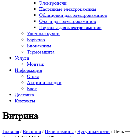
Электропечи
Настенные электрокамины
Облицовки для электрокаминов
Очаги для электрокаминов
Порталы для электрокаминов
Уличные кухни
Барбекю
Биокамины
Термозащита
Услуги
Монтаж
Информация
О нас
Акции и скидки
Блог
Доставка
Контакты
Витрина
Главная
/
Витрина
/
Печи-камины
/
Чугунные печи
/ Печь —