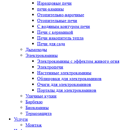
Изразцовые печи
печи-камины
Отопительно-варочные
Отопительные печи
С водяным контуром печи
Печи с керамикой
Печи накопитель тепла
Печи для сада
Дымоходы
Электрокамины
Электрокамины с эффектом живого огня
Электропечи
Настенные электрокамины
Облицовки для электрокаминов
Очаги для электрокаминов
Порталы для электрокаминов
Уличные кухни
Барбекю
Биокамины
Термозащита
Услуги
Монтаж