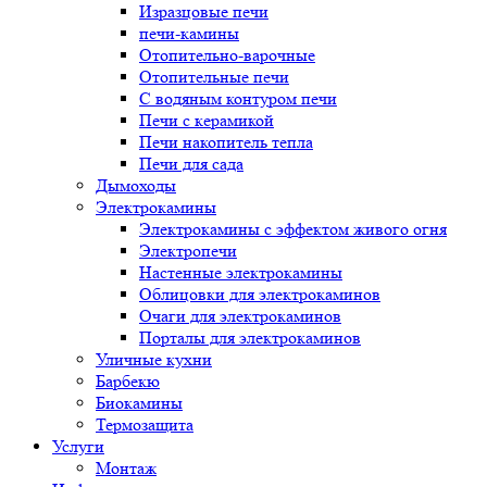
Изразцовые печи
печи-камины
Отопительно-варочные
Отопительные печи
С водяным контуром печи
Печи с керамикой
Печи накопитель тепла
Печи для сада
Дымоходы
Электрокамины
Электрокамины с эффектом живого огня
Электропечи
Настенные электрокамины
Облицовки для электрокаминов
Очаги для электрокаминов
Порталы для электрокаминов
Уличные кухни
Барбекю
Биокамины
Термозащита
Услуги
Монтаж