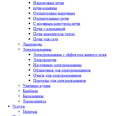
Изразцовые печи
печи-камины
Отопительно-варочные
Отопительные печи
С водяным контуром печи
Печи с керамикой
Печи накопитель тепла
Печи для сада
Дымоходы
Электрокамины
Электрокамины с эффектом живого огня
Электропечи
Настенные электрокамины
Облицовки для электрокаминов
Очаги для электрокаминов
Порталы для электрокаминов
Уличные кухни
Барбекю
Биокамины
Термозащита
Услуги
Монтаж