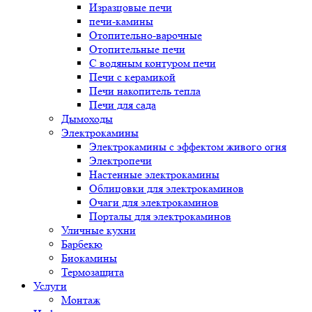
Изразцовые печи
печи-камины
Отопительно-варочные
Отопительные печи
С водяным контуром печи
Печи с керамикой
Печи накопитель тепла
Печи для сада
Дымоходы
Электрокамины
Электрокамины с эффектом живого огня
Электропечи
Настенные электрокамины
Облицовки для электрокаминов
Очаги для электрокаминов
Порталы для электрокаминов
Уличные кухни
Барбекю
Биокамины
Термозащита
Услуги
Монтаж