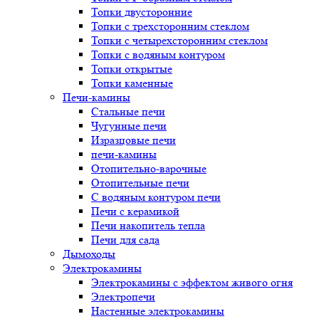
Топки двусторонние
Топки с трехсторонним стеклом
Топки с четырехсторонним стеклом
Топки с водяным контуром
Топки открытые
Топки каменные
Печи-камины
Стальные печи
Чугунные печи
Изразцовые печи
печи-камины
Отопительно-варочные
Отопительные печи
С водяным контуром печи
Печи с керамикой
Печи накопитель тепла
Печи для сада
Дымоходы
Электрокамины
Электрокамины с эффектом живого огня
Электропечи
Настенные электрокамины