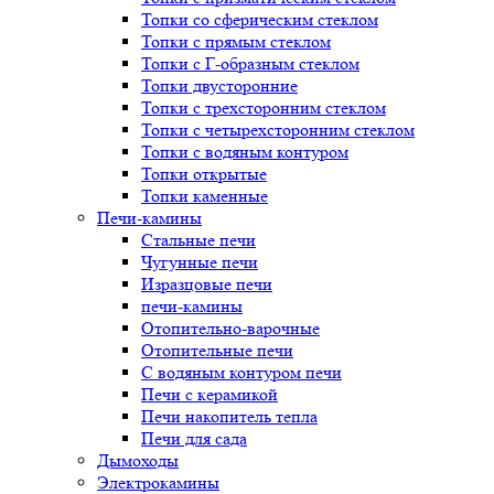
Топки со сферическим стеклом
Топки с прямым стеклом
Топки с Г-образным стеклом
Топки двусторонние
Топки с трехсторонним стеклом
Топки с четырехсторонним стеклом
Топки с водяным контуром
Топки открытые
Топки каменные
Печи-камины
Стальные печи
Чугунные печи
Изразцовые печи
печи-камины
Отопительно-варочные
Отопительные печи
С водяным контуром печи
Печи с керамикой
Печи накопитель тепла
Печи для сада
Дымоходы
Электрокамины