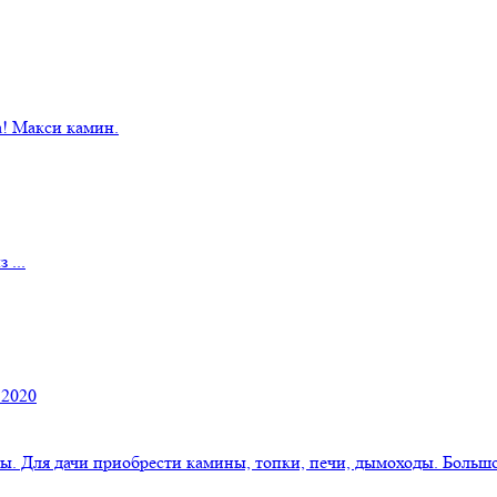
! Макси камин.
 ...
 2020