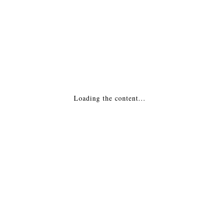
МОНТАЖ
Похожие товары
Печь-камин — Elegant
Loading the content...
20,567
₽
ДОБАВИТЬ В КОРЗИНУ
Печь-камин — Lux
283,668
₽
ДОБАВИТЬ В КОРЗИНУ
Печь-камин — Пехорка 6 Россия