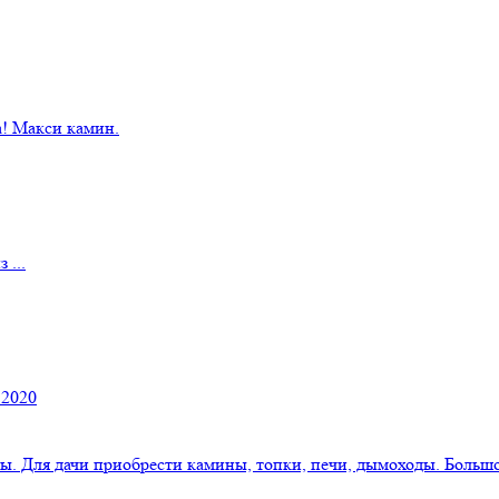
! Макси камин.
 ...
 2020