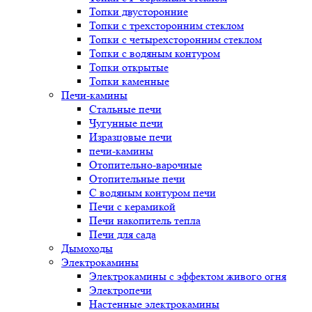
Топки двусторонние
Топки с трехсторонним стеклом
Топки с четырехсторонним стеклом
Топки с водяным контуром
Топки открытые
Топки каменные
Печи-камины
Стальные печи
Чугунные печи
Изразцовые печи
печи-камины
Отопительно-варочные
Отопительные печи
С водяным контуром печи
Печи с керамикой
Печи накопитель тепла
Печи для сада
Дымоходы
Электрокамины
Электрокамины с эффектом живого огня
Электропечи
Настенные электрокамины