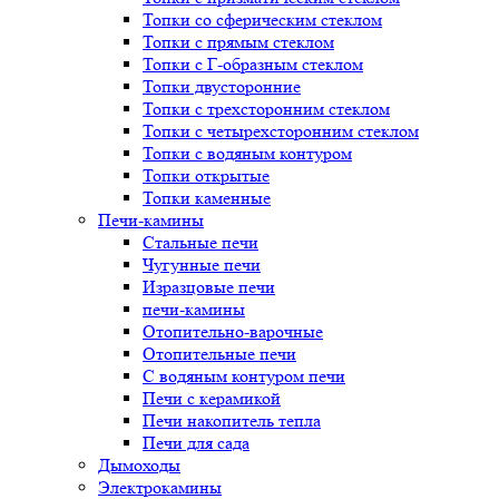
Топки со сферическим стеклом
Топки с прямым стеклом
Топки с Г-образным стеклом
Топки двусторонние
Топки с трехсторонним стеклом
Топки с четырехсторонним стеклом
Топки с водяным контуром
Топки открытые
Топки каменные
Печи-камины
Стальные печи
Чугунные печи
Изразцовые печи
печи-камины
Отопительно-варочные
Отопительные печи
С водяным контуром печи
Печи с керамикой
Печи накопитель тепла
Печи для сада
Дымоходы
Электрокамины